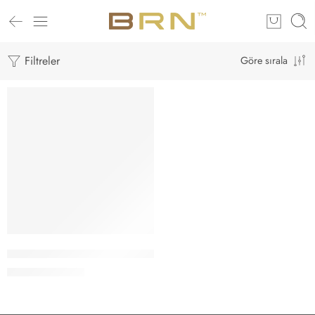
Filtreler
Göre sırala
-14%
Agadir Argan Yağı – 30 ML – Doğal Kokusuz
₺
300,00
₺
350,00