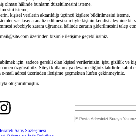
miş olması hâlinde bunların düzeltilmesini isteme,
ilmesini isteme,
erin, kişisel verilerin aktarıldığı üçüncü kişilere bildirilmesini isteme,
temler vasıtasıyla analiz edilmesi suretiyle kişinin kendisi aleyhine bir
lenmesi sebebiyle zarara uğraması hâlinde zararın giderilmesini talep etme
mail@site.com üzerinden bizimle iletişime geçebilirsiniz.
lmek için, sadece gerekli olan kişisel verilerinizin, işbu gizlilik ve kiş
mamen özgürsünüz. Siteyi kullanmaya devam ettiğiniz takdirde kabul et
m e-mail adresi üzerinden iletişime geçmekten lütfen çekinmeyiniz.
ğıyla oluşturulmuştur.
esafeli Satış Sözleşmesi