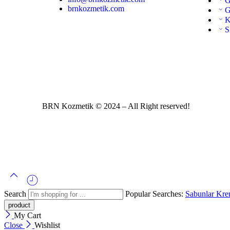
G
brnkozmetik.com
G
K
S
BRN Kozmetik © 2024 – All Right reserved!
Search
Popular Searches:
Sabunlar
Kre
My Cart
Close
Wishlist