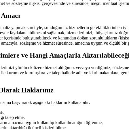
t ve sözleşme ilişkisi çerçevesinde ve süresince, meşru menfaat işleme 
e Amacı
e analiz yapmak suretiyle; sunduğumuz hizmetlerin gerekliliklerini en iyi 
yde faydalanılabilmesini sağlamak, hizmetlerimizi, ihtiyaçlarınız doğrul
er içerisinde buluşturabilmek ve kanundan doğan zorunlulukların (kişisel 
i amacıyla, sözleşme ve hizmet süresince, amacına uygun ve ölçülü bir ş
Kimlere ve Hangi Amaçlarla Aktarılabileceğ
yetlerimizi yürütmek üzere hizmet aldığımız ve/veya verdiğimiz, sözleşmes
ar ile kurum ve kuruluşlara ve talep halinde adli ve idari makamlara, gere
i Olarak Haklarınız
una başvurarak aşağıdaki haklarını kullanabilir:
me,
lgi talep etme,
nların amacına uygun kullanılıp kullanılmadığını öğrenme,
lerin aktarıldığı üçüncü kişileri bilme,