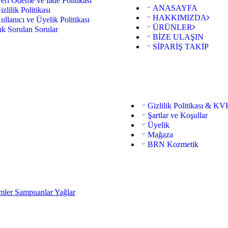
eri Ödeme ve İade Politikası
ANASAYFA
izlilik Politikası
HAKKIMIZDA
ullanıcı ve Üyelik Politikası
ÜRÜNLER
ık Sorulan Sorular
BİZE ULAŞIN
SİPARİŞ TAKİP
Gizlilik Politikası & K
Şartlar ve Koşullar
Üyelik
Mağaza
BRN Kozmetik
mler
Şampuanlar
Yağlar