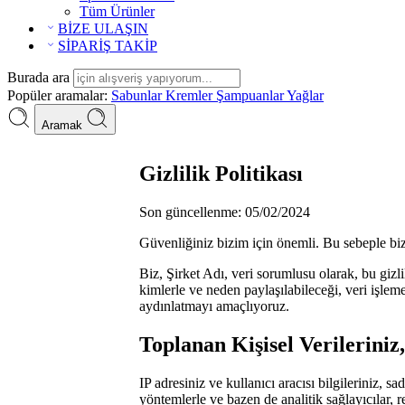
Tüm Ürünler
BİZE ULAŞIN
SİPARİŞ TAKİP
Burada ara
Popüler aramalar:
Sabunlar
Kremler
Şampuanlar
Yağlar
Aramak
Gizlilik Politikası
Son güncellenme: 05/02/2024
Güvenliğiniz bizim için önemli. Bu sebeple bizi
Biz, Şirket Adı, veri sorumlusu olarak, bu gizlil
kimlerle ve neden paylaşılabileceği, veri işlem
aydınlatmayı amaçlıyoruz.
Toplanan Kişisel Verilerini
IP adresiniz ve kullanıcı aracısı bilgileriniz,
yöntemlerle ve bazen de analitik sağlayıcılar, r