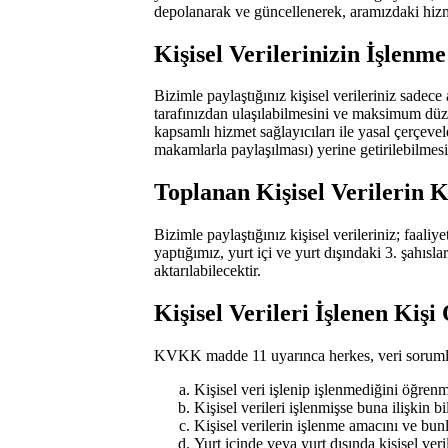
depolanarak ve güncellenerek, aramızdaki hizme
Kişisel Verilerinizin İşlenm
Bizimle paylaştığınız kişisel verileriniz sadec
tarafınızdan ulaşılabilmesini ve maksimum düze
kapsamlı hizmet sağlayıcıları ile yasal çerçevel
makamlarla paylaşılması) yerine getirilebilmes
Toplanan Kişisel Verilerin 
Bizimle paylaştığınız kişisel verileriniz; faali
yaptığımız, yurt içi ve yurt dışındaki 3. şahısl
aktarılabilecektir.
Kişisel Verileri İşlenen Kiş
KVKK madde 11 uyarınca herkes, veri sorumlus
Kişisel veri işlenip işlenmediğini öğren
Kişisel verileri işlenmişse buna ilişkin bi
Kişisel verilerin işlenme amacını ve bu
Yurt içinde veya yurt dışında kişisel veri