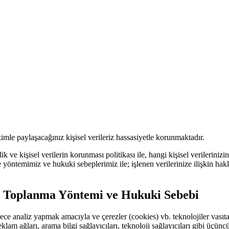
mle paylaşacağınız kişisel verileriz hassasiyetle korunmaktadır.
ik ve kişisel verilerin korunması politikası ile, hangi kişisel verilerinizi
e yöntemimiz ve hukuki sebeplerimiz ile; işlenen verilerinize ilişkin hak
z, Toplanma Yöntemi ve Hukuki Sebebi
 sadece analiz yapmak amacıyla ve çerezler (cookies) vb. teknolojiler vas
eklam ağları, arama bilgi sağlayıcıları, teknoloji sağlayıcıları gibi üçünc