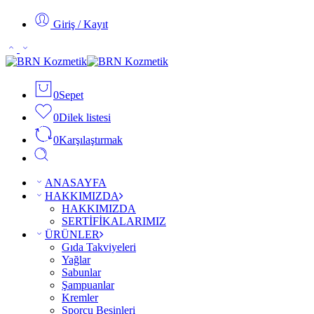
Giriş / Kayıt
0
Sepet
0
Dilek listesi
0
Karşılaştırmak
ANASAYFA
HAKKIMIZDA
HAKKIMIZDA
SERTİFİKALARIMIZ
ÜRÜNLER
Gıda Takviyeleri
Yağlar
Sabunlar
Şampuanlar
Kremler
Sporcu Besinleri