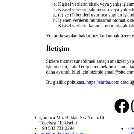
Kişisel verilerin eksik veya yanlış işlen
Kişisel verilerin silinmesini veya yok ed
(e) ve (f) bentleri uyarınca yapılan işleml
İşlenen verilerin münhasıran otomatik sis
Kişisel verilerin kanuna aykırı olarak iş
Yukarıda sayılan haklarınızı kullanmak üzere e
İletişim
Sizlere hizmet sunabilmek amaçlı analizler yapabi
işlenmesini, kabul edip etmemek hususunda ta
daha ayrıntılı bilgi için bizimle email@site.co
Bu gizlilik politikası,
https://sartlar.com
aracılı
Çamlıca Mh. Baldan Sk. No: 5/14
Tepebaşı / Eskişehir
+90 533 731 2294
M
info@brnkozmetik.com