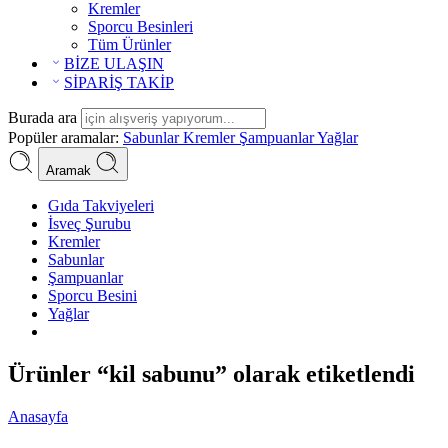
Kremler
Sporcu Besinleri
Tüm Ürünler
BİZE ULAŞIN
SİPARİŞ TAKİP
Burada ara
Popüler aramalar:
Sabunlar
Kremler
Şampuanlar
Yağlar
Aramak
Gıda Takviyeleri
İsveç Şurubu
Kremler
Sabunlar
Şampuanlar
Sporcu Besini
Yağlar
Ürünler “kil sabunu” olarak etiketlendi
Anasayfa