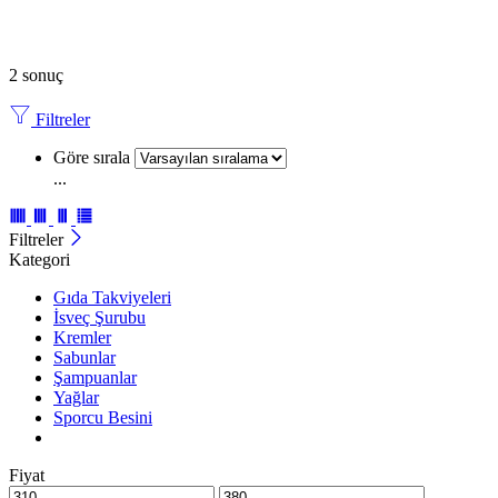
2 sonuç
Filtreler
Göre sırala
...
Filtreler
Kategori
Gıda Takviyeleri
İsveç Şurubu
Kremler
Sabunlar
Şampuanlar
Yağlar
Sporcu Besini
Fiyat