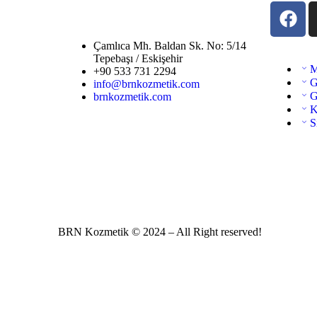
Çamlıca Mh. Baldan Sk. No: 5/14
Tepebaşı / Eskişehir
M
+90 533 731 2294
G
info@brnkozmetik.com
G
brnkozmetik.com
K
S
BRN Kozmetik © 2024 – All Right reserved!