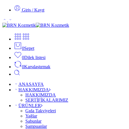
Giriş / Kayıt
0
Sepet
0
Dilek listesi
0
Karşılaştırmak
ANASAYFA
HAKKIMIZDA
HAKKIMIZDA
SERTİFİKALARIMIZ
ÜRÜNLER
Gıda Takviyeleri
Yağlar
Sabunlar
Şampuanlar