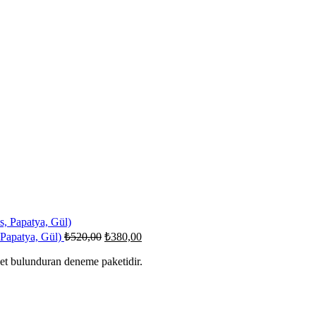
 Papatya, Gül)
₺
520,00
₺
380,00
det bulunduran deneme paketidir.