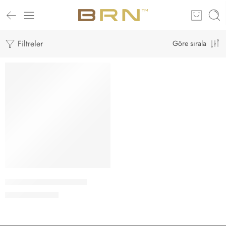
Filtreler
Göre sırala
-9%
Defne Sabunu – 3 Adet
₺
319,00
₺
350,00